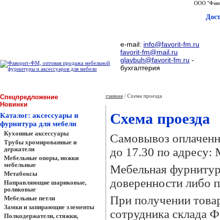
ООО "Фаво
Дос
e-mail:
info@favorit-fm.ru
favorit-fm@mail.ru
glavbuh@favorit-fm.ru
-
бухгалтерия
главная
/ Схема проезда
Спецпредложение
Новинки
Схема проезда
Каталог: аксессуары и
фурнитура для мебели
Кухонные аксессуары
Самовывоз оплаченно
Трубы хромированные и
держатели
до 17.30 по адресу: 
Мебельные опоры, ножки
мебельные
Мебельная фурнитура
Метабоксы
доверенности либо п
Направляющие шариковые,
роликовые
При получении това
Мебельные петли
Замки и запирающие элементы
сотрудника склада Ф
Полкодержатели, стяжки,