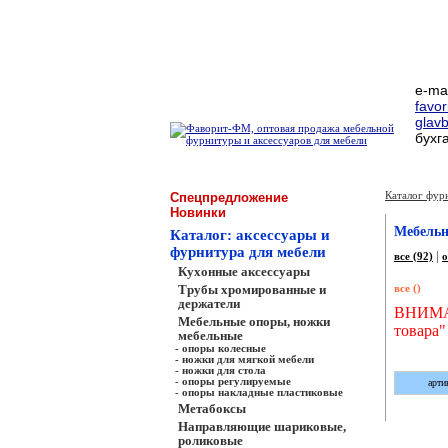
e-ma
favor
glav
бухг
Каталог фур
Спецпредложение
Новинки
Мебельн
Каталог: аксессуары и
фурнитура для мебели
|
все (92)
о
Кухонные аксессуары
Трубы хромированные и
все ()
держатели
ВНИМАН
Мебельные опоры, ножки
товара" 
мебельные
- опоры колесные
- ножки для мягкой мебели
- ножки для стола
- опоры регулируемые
арти
- опоры накладные пластиковые
Метабоксы
Направляющие шариковые,
роликовые