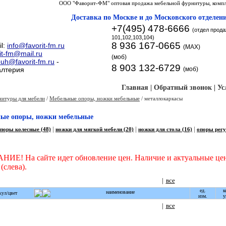
ООО "Фаворит-ФМ" оптовая продажа мебельной фурнитуры, компле
Доставка по Москве и до Московского отдел
+7(495) 478-6666
(отдел прода
101,102,103,104)
8 936 167-0665
il:
info@favorit-fm.ru
(МАХ)
it-fm@mail.ru
(моб)
buh@favorit-fm.ru
-
8 903 132-6729
алтерия
(моб)
Главная
|
Обратный звонок
|
Ус
нитуры для мебели
/
Мебельные опоры, ножки мебельные
/ металлокаркасы
ые опоры, ножки мебельные
|
|
|
поры колесные (48)
ножки для мягкой мебели (20)
ножки для стола (16)
опоры регу
ИЕ! На сайте идет обновление цен. Наличие и актуальные цен
(слева).
|
все
ед.
к
наименование
кул/цвет
изм.
у
|
все