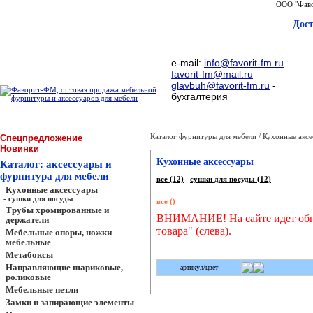
ООО "Фаво
Дос
e-mail:
info@favorit-fm.ru
favorit-fm@mail.ru
glavbuh@favorit-fm.ru
-
бухгалтерия
Каталог фурнитуры для мебели
/
Кухонные аксе
Спецпредложение
Новинки
Кухонные аксессуары
Каталог: аксессуары и
фурнитура для мебели
|
все (12)
сушки для посуды (12)
Кухонные аксессуары
- сушки для посуды
все ()
Трубы хромированные и
ВНИМАНИЕ! На сайте идет обно
держатели
товара" (слева).
Мебельные опоры, ножки
мебельные
Метабоксы
Направляющие шариковые,
артикул/цвет
роликовые
Мебельные петли
Замки и запирающие элементы