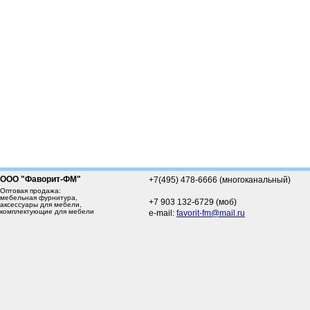
ООО "Фаворит-ФМ"
+7(495) 478-6666 (многоканальный)
Оптовая продажа:
мебельная фурнитура,
+7 903 132-6729 (моб)
аксессуары для мебели,
комплектующие для мебели
e-mail:
favorit-fm@mail.ru