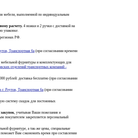
для мебели, выполненной по индивидуальным
ому расчету.
4 ножки и 2 ручки с доставкой на
но упаковке.
регионах РФ.
Реутов, Транспортная 6а
(при согласовании времени
у мебельной фурнитуры и комплектующих для
вских отделений транспортных компаний -
0 рублей: доставка бесплатно (при согласовании
 г. Реутов, Транспортная 6а
(при согласовании
ую систему скидок для постоянных
.
 закупок
, учитывая Ваши пожелания и
ым покупателем закрепляется персональный
ьной фурнитуре, а так-же цены, специальные
за поможет Вам сэкономить время при составлении