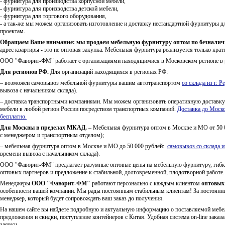
- фурнитура для производства корпусной мебели,
- фурнитура для производства детской мебели,
- фурнитура для торгового оборудования,
- а так-же мы можем организовать изготовление и доставку нестандартной фурнитуры 
проектам.
Обращаем Ваше внимание: мы продаем мебельную фурнитуру оптом по безналичн
адрес квартиры - это не оптовая закупка. Мебельная фурнитура реализуется только крат
ООО "Фаворит-ФМ" работает с организациями находящимися в Московском регионе в 
Для регионов РФ.
Для организаций находящихся в регионах РФ:
– возможен самовывоз мебельной фурнитуры вашим автотранспортом
со склада из г. 
вывоза с начальником склада).
– доставка транспортными компаниями. Мы можем организовать оперативную доставк
мебели в любой регион России посредством транспортных компаний.
Доставка до Моско
бесплатно.
Для Москвы в пределах МКАД.
– Мебельная фурнитура оптом в Москве и МО от 50 00
с менеджером и транспортным отделом);
– мебельная фурнитура оптом в Москве и МО до 50 000 рублей:
самовывоз со склада из
времени вывоза с начальником склада).
ООО "Фаворит-ФМ" предлагает разумные оптовые цены на мебельную фурнитуру, гибк
оптовых партнеров и предложение к стабильной, долговременной, плодотворной работе
Менеджеры
ООО "Фаворит-ФМ"
работают персонально с каждым клиентом
оптовых
особенности вашей компании. Мы рады постоянным стабильным клиентам! За постоянн
менеджер, который будет сопровождать ваш заказ до получения.
На нашем сайте вы найдете подробную и актуальную информацию о поставляемой мебел
предложения и скидки, поступление контейнеров с Китая. Удобная система on-line зака
заявки.