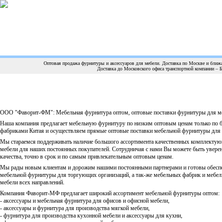
Оптовая продажа фурнитуры и аксессуаров для мебели. Доставка по Москве и б
Доставка до Московского офиса транспортной компании 
ООО "Фаворит-ФМ": Мебельная фурнитура оптом, оптовые поставки фурнитуры для ме
Наша компания предлагает мебельную фурнитуру по низким оптовым ценам только по 
фабриками Китая и осуществляем прямые оптовые поставки мебельной фурнитуры для 
Мы стараемся поддерживать наличие большого ассортимента качественных комплектую
мебели для наших постоянных покупателей. Сотрудничая с нами Вы можете быть уверен
качества, точно в срок и по самым привлекательным оптовым ценам.
Мы рады новым клиентам и дорожим нашими постоянными партнерами и готовы обеспеч
мебельной фурнитуры для торгующих организаций, а так-же мебельных фабрик и мебе
мебели всех направлений.
Компания Фаворит-МФ предлагает широкий ассортимент мебельной фурнитуры оптом:
- аксессуары и мебельная фурнитура для офисов и офисной мебели,
- аксессуары и фурнитура для производства мягкой мебели,
- фурнитура для производства кухонной мебели и аксессуары для кухни,