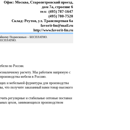
Офис: Москва, Старопетровский проезд,
дом 7а, строение 6
тел: (495) 787-1647
(495) 780-7520
Склад: Реутов, ул. Транспортная 6а
favorit-fm@mail.ru
http://www.favorit-fm.ru
лижайшему Подмосковью – БЕСПЛАТНО.
– БЕСПЛАТНО.
бели по России.
безналичному расчету. Мы работаем напрямую с
производства мебели в Россию.
щих и мебельной фурнитуры для производства
ы, что получите заказанный вами товар высокого
ить регулярные и стабильные оптовые поставки
льных цехов, занимающихся производством